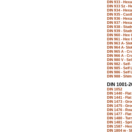
DIN 933 - Hex
DIN 933 Sz - H
DIN 934 - Hexa
DIN 935 - Cast
DIN 936 - Hex
DIN 937 - Hexa
DIN 938 - Studs
DIN 939 - Studs
DIN 960 - Hex 
DIN 961 - Hex 
DIN 963 A- Slo
DIN 964 A- Sl
DIN 965 A - C
DIN 966 A - C
DIN 980 V - Sel
DIN 982 - Self
DIN 985 - Self
DIN 986 - Self
DIN 988 - Shi
DIN 1001-2
DIN 1052
DIN 1440 - Fla
DIN 1441 - Fla
DIN 1473 - Gro
DIN 1475 - Gro
DIN 1476 - Ro
DIN 1477 - Fla
DIN 1480 - Tur
DIN 1481 - Spr
DIN 1587 - Hex
DIN 1804 w - S