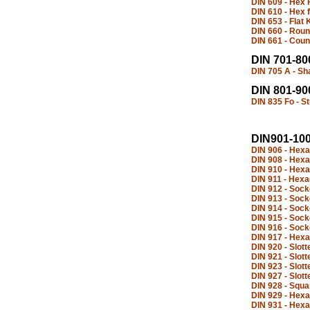
DIN 609 - Hex F
DIN 610 - Hex f
DIN 653 - Flat
DIN 660 - Rou
DIN 661 - Cou
DIN 701-80
DIN 705 A - Sha
DIN 801-90
DIN 835 Fo - St
DIN901-10
DIN 906 - Hexa
DIN 908 - Hex
DIN 910 - Hex
DIN 911 - Hex
DIN 912 - Soc
DIN 913 - Sock
DIN 914 - Sock
DIN 915 - Sock
DIN 916 - Sock
DIN 917 - Hexa
DIN 920 - Slot
DIN 921 - Slot
DIN 923 - Slot
DIN 927 - Slot
DIN 928 - Squa
DIN 929 - Hex
DIN 931 - Hexa