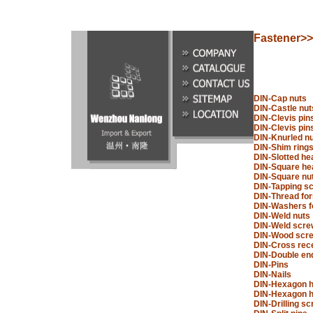
Fastener>>
DIN-Cap nuts
DIN-Castle nut
DIN-Clevis pin
DIN-Clevis pin
DIN-Knurled n
DIN-Shim ring
DIN-Slotted h
DIN-Square he
DIN-Square nu
DIN-Tapping s
DIN-Thread fo
DIN-Washers fo
DIN-Weld nuts
DIN-Weld scre
DIN-Wood scr
DIN-Cross rec
DIN-Double en
DIN-Pins
DIN-Nails
DIN-Hexagon h
DIN-Hexagon he
DIN-Drilling s