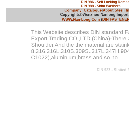
DIN 986 - Self Locking Domed
DIN 988 - Shim Washers
Company
|
Catalogue
|
About Steel
|
I
Copyrights©Wenzhou Nanlong Import&Ex
WWW.Nan-Long.Com
(
DIN FASTENER
This Website describes DIN standard 
Export Trading CO.,LTD.(China)-There 
Shoulder.And the the material are stain
8,316,316L,310S.309S..317L.347H,904L
C1022),aluminium,brass and so no.
DIN 923 - Slotted