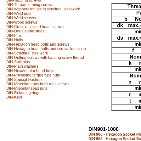
DIN-Tapping screws
DIN-Thread forming screws
Threa
DIN-Washers for use in structural steelwork
P
DIN-Weld nuts
DIN-Weld screws
b No
DIN-Wood screws
dk max.=
DIN-Cross recessed head screws
DIN-Double end studs
mi
DIN-Pins
ds max.=
DIN-Nails
mi
DIN-Hexagon head bolts and screws
DIN-Hexagon head bolts and screws for use in
f
DIN-Structural steelwork
Nomi
DIN-Drilling screws with tapping screw thread
DIN-Split pins
k m
DIN-Plain washers
mi
DIN-Hexalobular head bolts
DIN-Prevailing torque type nuts
Nomi
DIN-Sepcial washers
n m
DIN-Miscellaneous bolts and screws
mi
DIN-Miscellaneous nuts
DIN-Retaining rings
r m
DIN-Keys
t m
mi
DIN901-1000
DIN 906 - Hexagon Socket Pi
DIN 908 - Hexagon Socket S